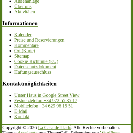
Außenanlage
Über uns
Aktivitäten
Informationen
Kalender
Preise und Reservierungen
Kommentare
Ort (Karte)
Sitemap
Cookie-Richtlinie (EU)
Datenschutzdokument
Haftungsausschluss
Kontaktmöglichkeiten
Unser Haus in Google Street View
Festnetztelefon +34 972 55 35 17
Mobiltelefon +34 629 96 15 51
E-Mail
Kontakt
Copyright © 2026
La Casa de Lladó
. Alle Rechte vorbehalten.
Theme:
Accelerate
von ThemeGrill. Präsentiert von
WordPress
.