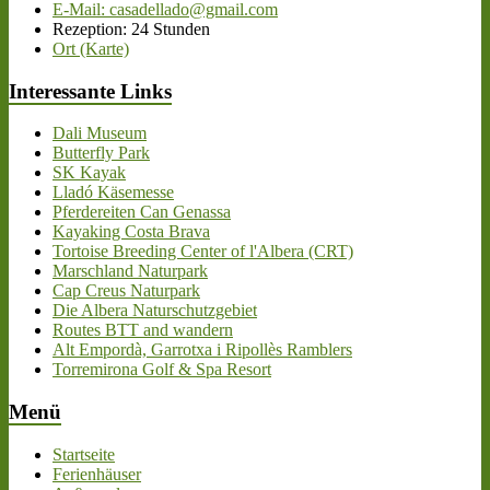
E-Mail: casadellado@gmail.com
Rezeption: 24 Stunden
Ort (Karte)
Interessante Links
Dali Museum
Butterfly Park
SK Kayak
Lladó Käsemesse
Pferdereiten Can Genassa
Kayaking Costa Brava
Tortoise Breeding Center of l'Albera (CRT)
Marschland Naturpark
Cap Creus Naturpark
Die Albera Naturschutzgebiet
Routes BTT and wandern
Alt Empordà, Garrotxa i Ripollès Ramblers
Torremirona Golf & Spa Resort
Menü
Startseite
Ferienhäuser