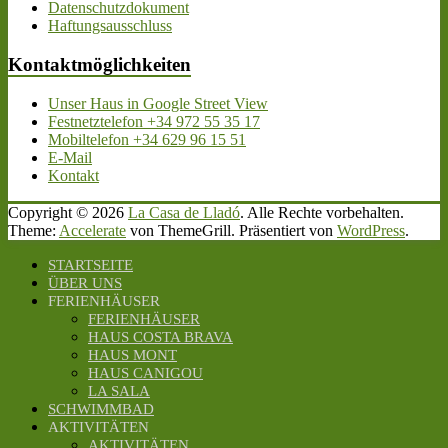
Datenschutzdokument
Haftungsausschluss
Kontaktmöglichkeiten
Unser Haus in Google Street View
Festnetztelefon +34 972 55 35 17
Mobiltelefon +34 629 96 15 51
E-Mail
Kontakt
Copyright © 2026
La Casa de Lladó
. Alle Rechte vorbehalten.
Theme:
Accelerate
von ThemeGrill. Präsentiert von
WordPress
.
STARTSEITE
ÜBER UNS
FERIENHÄUSER
FERIENHÄUSER
HAUS COSTA BRAVA
HAUS MONT
HAUS CANIGOU
LA SALA
SCHWIMMBAD
AKTIVITÄTEN
AKTIVITÄTEN