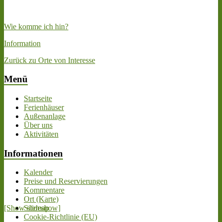
Wie komme ich hin?
Information
Zurück zu Orte von Interesse
Menü
Startseite
Ferienhäuser
Außenanlage
Über uns
Aktivitäten
Informationen
Kalender
Preise und Reservierungen
Kommentare
Ort (Karte)
[Show slideshow]
Sitemap
Cookie-Richtlinie (EU)