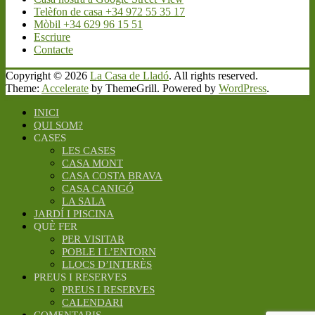
Telèfon de casa +34 972 55 35 17
Mòbil +34 629 96 15 51
Escriure
Contacte
Copyright © 2026
La Casa de Lladó
. All rights reserved.
Theme:
Accelerate
by ThemeGrill. Powered by
WordPress
.
INICI
QUI SOM?
CASES
LES CASES
CASA MONT
CASA COSTA BRAVA
CASA CANIGÓ
LA SALA
JARDÍ I PISCINA
QUÈ FER
PER VISITAR
POBLE I L’ENTORN
LLOCS D’INTERÈS
PREUS I RESERVES
PREUS I RESERVES
CALENDARI
COMENTARIS