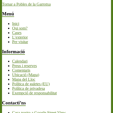
Tornar a Pobles de la Garrotxa
Menú
Inici
Qui som?
Cases
L’exterior
Per visitar
Informació
Calendari
Preus i reserves
Comentaris
Ubicació (Mapa)
Mapa del Lloc
Política de galetes (EU)
Política de privadesa
Exempció de responsabilitat
Contacti’ns
Casa nostra a Google Street View